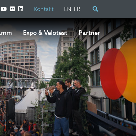
Kontakt
EN
FR
ramm
Expo & Velotest
Partner