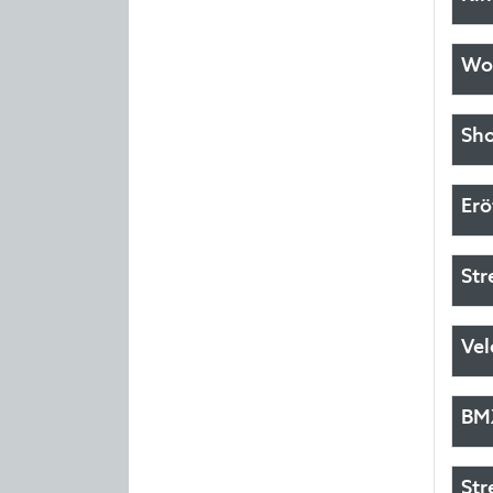
Wor
Sho
Erö
Str
Vel
BMX
Str