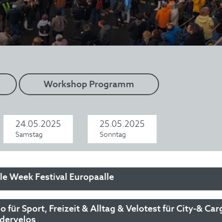
Workshop Programm
24.05.2025
25.05.2025
Samstag
Sonntag
le Week Festival Europaalle
o für Sport, Freizeit & Alltag & Velotest für City-& Car
dervelos