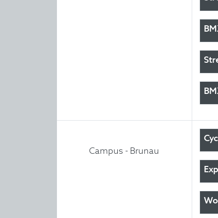
BMX
Str
BMX
Cyc
Campus - Brunau
Exp
Wor