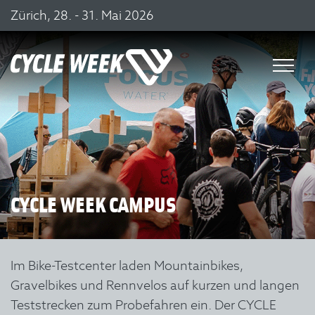
Zürich, 28. - 31. Mai 2026
CYCLE WEEK CAMPUS
Im Bike-Testcenter laden Mountainbikes,
Gravelbikes und Rennvelos auf kurzen und langen
Teststrecken zum Probefahren ein.
Der CYCLE