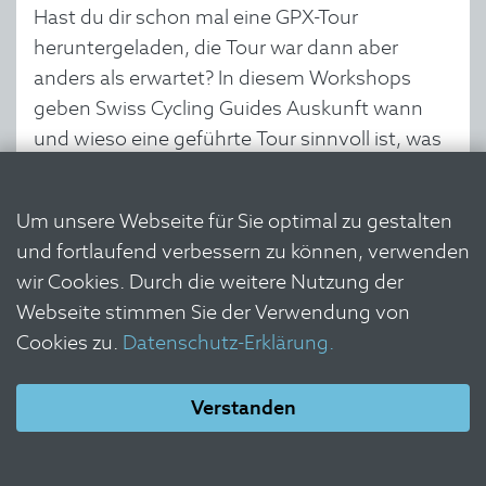
Hast du dir schon mal eine GPX-Tour
heruntergeladen, die Tour war dann aber
anders als erwartet? In diesem Workshops
geben Swiss Cycling Guides Auskunft wann
und wieso eine geführte Tour sinnvoll ist, was
alles dahinter steckt und wie du dich auf deine
Tour am besten vorbereitest
Um unsere Webseite für Sie optimal zu gestalten
und fortlaufend verbessern zu können, verwenden
MTB
Workshops
wir Cookies. Durch die weitere Nutzung der
Ort:
Campus - Brunau
Webseite stimmen Sie der Verwendung von
Cookies zu.
Datenschutz-Erklärung.
Verstanden