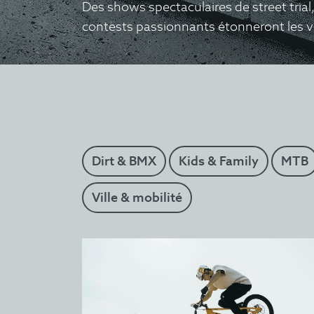
Des shows spectaculaires de street tria
contests passionnants étonneront les vi
Dirt & BMX
Kids & Family
MTB
Ville & mobilité