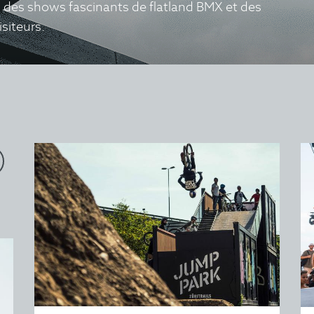
l, des shows fascinants de flatland BMX et des
siteurs.